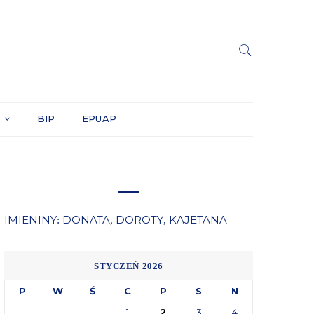
Y
BIP
EPUAP
IMIENINY
DONATA
DOROTY
KAJETANA
:
,
,
STYCZEŃ 2026
P
W
Ś
C
P
S
N
1
2
3
4