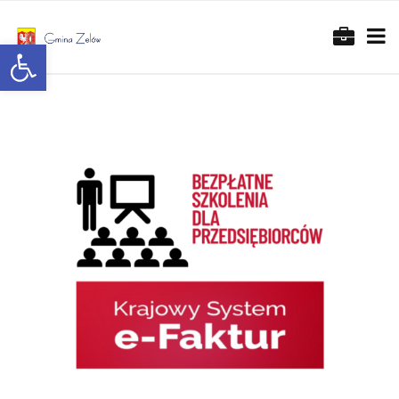
Otwórz pasek narzędzi