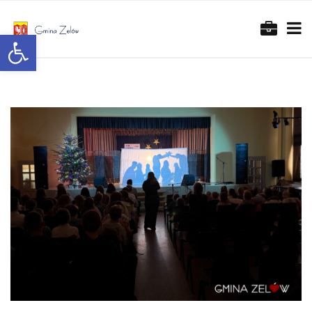
Otwórz pasek narzędzi