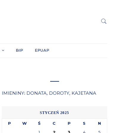
Y
BIP
EPUAP
IMIENINY
DONATA
DOROTY
KAJETANA
:
,
,
STYCZEŃ 2025
P
W
Ś
C
P
S
N
1
2
3
4
5