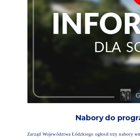
Nabory do progr
Zarząd Województwa Łódzkiego ogłosił trzy nabory wn