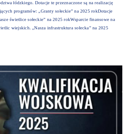
dztwa łódzkiego. Dotacje te przeznaczone są na realizację
jących programów: „Granty sołeckie” na 2025 rokDotacje
asze świetlice sołeckie” na 2025 rokWsparcie finansowe na
ietlic wiejskich. „Nasza infrastruktura sołecka” na 2025