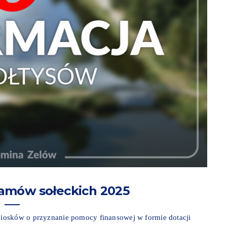
amów sołeckich 2025
iosków o przyznanie pomocy finansowej w formie dotacji