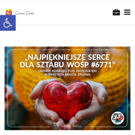
Otwórz pasek narzędzi