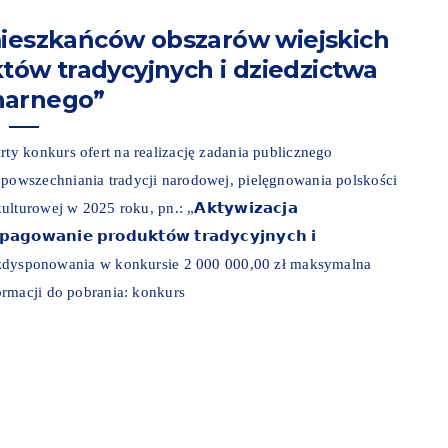
mieszkańców obszarów wiejskich
ów tradycyjnych i dziedzictwa
narnego”
y konkurs ofert na realizację zadania publicznego
owszechniania tradycji narodowej, pielęgnowania polskości
urowej w 2025 roku, pn.: „𝗔𝗸𝘁𝘆𝘄𝗶𝘇𝗮𝗰𝗷𝗮
𝗽𝗮𝗴𝗼𝘄𝗮𝗻𝗶𝗲 𝗽𝗿𝗼𝗱𝘂𝗸𝘁𝗼́𝘄 𝘁𝗿𝗮𝗱𝘆𝗰𝘆𝗷𝗻𝘆𝗰𝗵 𝗶
ów do rozdysponowania w konkursie 2 000 000,00 zł maksymalna
ormacji do pobrania: konkurs