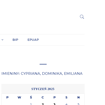
Y
BIP
EPUAP
IMIENINY
CYPRIANA
DOMINIKA
EMILIANA
:
,
,
STYCZEŃ 2025
P
W
Ś
C
P
S
N
1
2
3
4
5