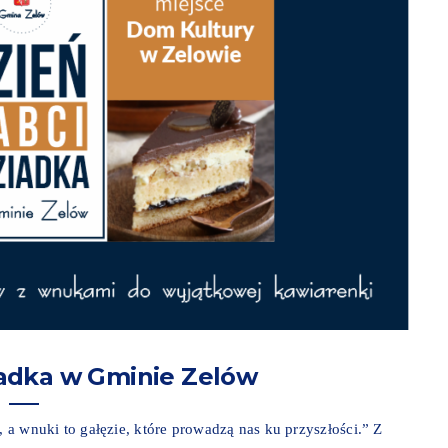
iadka w Gminie Zelów
, a wnuki to gałęzie, które prowadzą nas ku przyszłości.” Z