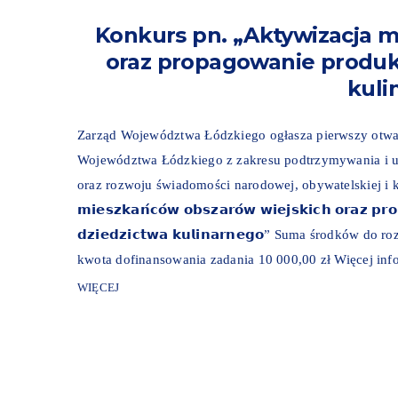
Konkurs pn. „Aktywizacja 
oraz propagowanie produkt
kuli
Zarząd Województwa Łódzkiego ogłasza pierwszy otwart
Województwa Łódzkiego z zakresu podtrzymywania i up
oraz rozwoju świadomości narodowej, obywatelskiej i kult
𝗺𝗶𝗲𝘀𝘇𝗸𝗮𝗻́𝗰𝗼́𝘄 𝗼𝗯𝘀𝘇𝗮𝗿𝗼́𝘄 𝘄𝗶𝗲𝗷𝘀𝗸𝗶𝗰𝗵 𝗼𝗿𝗮𝘇 𝗽𝗿
𝗱𝘇𝗶𝗲𝗱𝘇𝗶𝗰𝘁𝘄𝗮 𝗸𝘂𝗹𝗶𝗻𝗮𝗿𝗻𝗲𝗴𝗼” Suma środk
kwota dofinansowania zadania 10 000,00 zł Więcej inf
WIĘCEJ