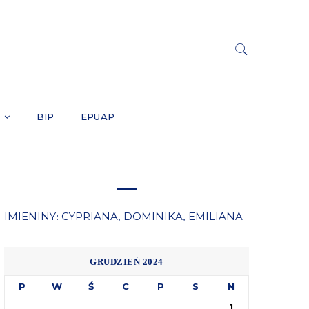
Y
BIP
EPUAP
IMIENINY
CYPRIANA
DOMINIKA
EMILIANA
:
,
,
GRUDZIEŃ 2024
P
W
Ś
C
P
S
N
1