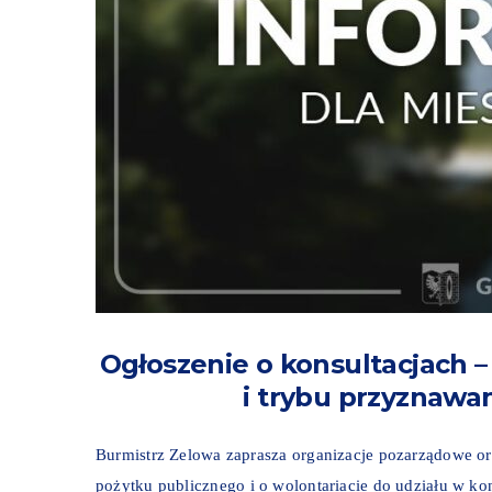
Ogłoszenie o konsultacjach –
i trybu przyznawa
Burmistrz Zelowa zaprasza organizacje pozarządowe ora
pożytku publicznego i o wolontariacie do udziału w kon