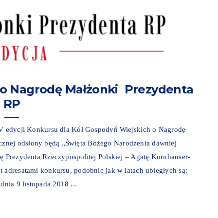
 o Nagrodę Małżonki Prezydenta
RP
o V edycji Konkursu dla Kół Gospodyń Wiejskich o Nagrodę
znej odsłony będą „Święta Bożego Narodzenia dawniej
kę Prezydenta Rzeczypospolitej Polskiej – Agatę Kornhauser-
t adresatami konkursu, podobnie jak w latach ubiegłych są:
nia 9 listopada 2018 ...