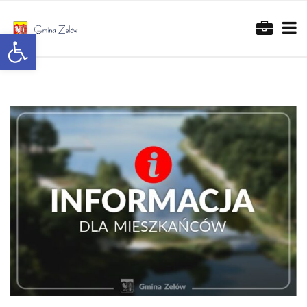
Otwórz pasek narzędzi