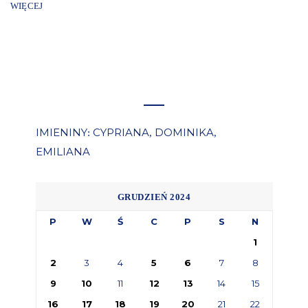
WIĘCEJ
IMIENINY
CYPRIANA
DOMINIKA
:
,
,
EMILIANA
GRUDZIEŃ 2024
P
W
Ś
C
P
S
N
1
2
3
4
5
6
7
8
9
10
11
12
13
14
15
16
17
18
19
20
21
22