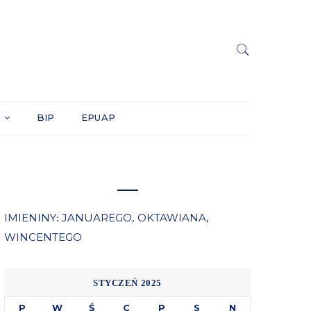
Y
BIP
EPUAP
IMIENINY
JANUAREGO
OKTAWIANA
:
,
,
WINCENTEGO
STYCZEŃ 2025
P
W
Ś
C
P
S
N