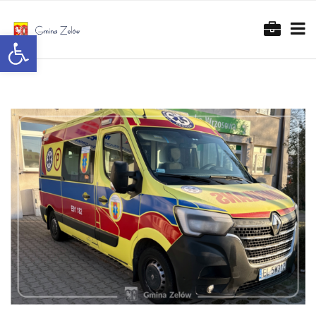
Otwórz pasek narzędzi