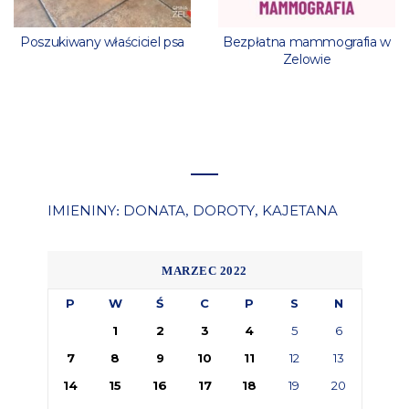
Poszukiwany właściciel psa
Bezpłatna mammografia w
Zelowie
IMIENINY
DONATA
DOROTY
KAJETANA
:
,
,
MARZEC 2022
P
W
Ś
C
P
S
N
1
2
3
4
5
6
7
8
9
10
11
12
13
14
15
16
17
18
19
20