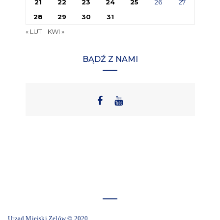
21
22
23
24
25
26
27
28
29
30
31
« LUT
KWI »
BĄDŹ Z NAMI
Urząd Miejski Zelów © 2020