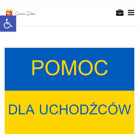
Otwórz pasek narzędzi