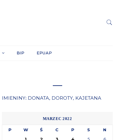
Y
BIP
EPUAP
IMIENINY
DONATA
DOROTY
KAJETANA
:
,
,
MARZEC 2022
P
W
Ś
C
P
S
N
1
2
3
4
5
6