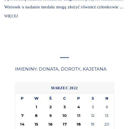
Wniosek o nadanie medalu mogą złożyć również członkowie ...
WIĘCEJ
IMIENINY
DONATA
DOROTY
KAJETANA
:
,
,
MARZEC 2022
P
W
Ś
C
P
S
N
1
2
3
4
5
6
7
8
9
10
11
12
13
14
15
16
17
18
19
20