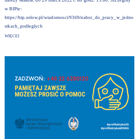
w BIPie:
https://bip.zelow.pl/wiadomosci/9369/nabor_do_pracy_w_jedno
stkach_podleglych
WIĘCEJ