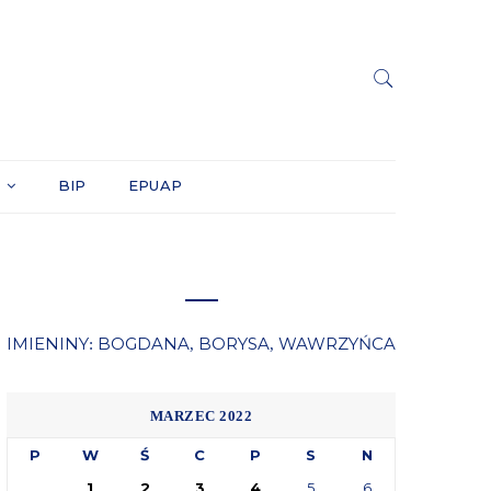
Y
BIP
EPUAP
IMIENINY
BOGDANA
BORYSA
WAWRZYŃCA
:
,
,
MARZEC 2022
P
W
Ś
C
P
S
N
1
2
3
4
5
6