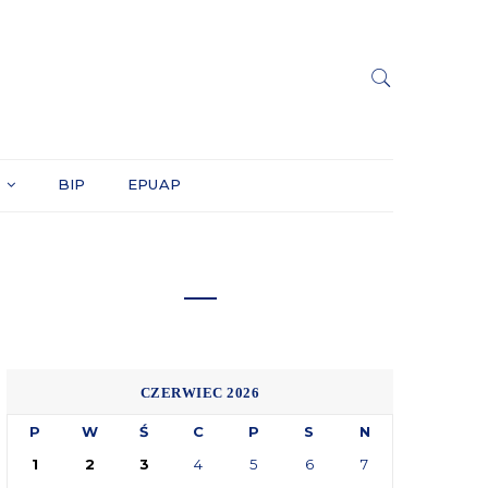
Y
BIP
EPUAP
CZERWIEC 2026
P
W
Ś
C
P
S
N
1
2
3
4
5
6
7