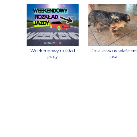
rowaną
Weekendowy rozkład
Poszukiwany właścicie
stanową?
jazdy
psa
yfikacie