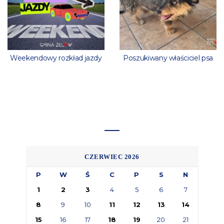
Weekendowy rozkład jazdy
Poszukiwany właściciel psa
CZERWIEC 2026
P
W
Ś
C
P
S
N
1
2
3
4
5
6
7
8
9
10
11
12
13
14
15
16
17
18
19
20
21