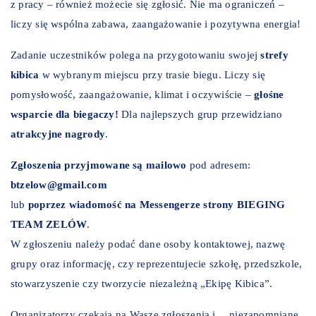
z pracy – również możecie się zgłosić. Nie ma ograniczeń –
liczy się wspólna zabawa, zaangażowanie i pozytywna energia!
Zadanie uczestników polega na przygotowaniu swojej
strefy
kibica
w wybranym miejscu przy trasie biegu. Liczy się
pomysłowość, zaangażowanie, klimat i oczywiście –
głośne
wsparcie dla biegaczy!
Dla najlepszych grup przewidziano
atrakcyjne nagrody
.
Zgłoszenia przyjmowane są mailowo
pod adresem:
btzelow@gmail.com
lub
poprzez wiadomość na Messengerze strony BIEGING
TEAM ZELÓW
.
W zgłoszeniu należy podać dane osoby kontaktowej, nazwę
grupy oraz informację, czy reprezentujecie szkołę, przedszkole,
stowarzyszenie czy tworzycie niezależną „Ekipę Kibica”.
Organizatorzy czekają na Wasze zgłoszenia i… niezapomniane