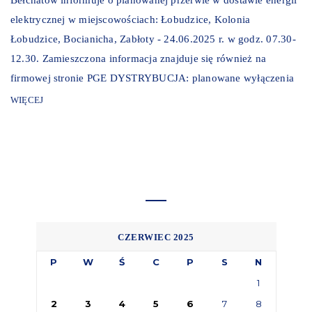
elektrycznej w miejscowościach: Łobudzice, Kolonia
Łobudzice, Bocianicha, Zabłoty - 24.06.2025 r. w godz. 07.30-
12.30. Zamieszczona informacja znajduje się również na
firmowej stronie PGE DYSTRYBUCJA: planowane wyłączenia
WIĘCEJ
CZERWIEC 2025
P
W
Ś
C
P
S
N
1
2
3
4
5
6
7
8