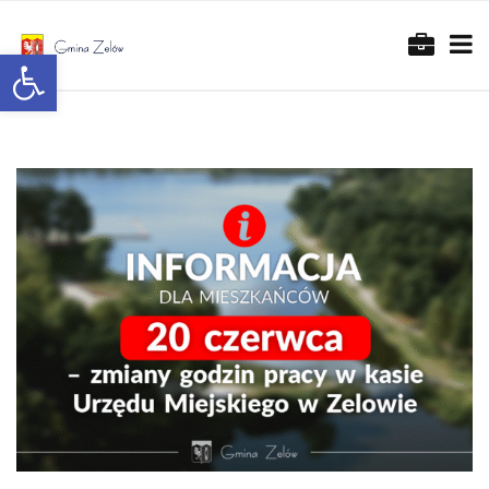
Otwórz pasek narzędzi