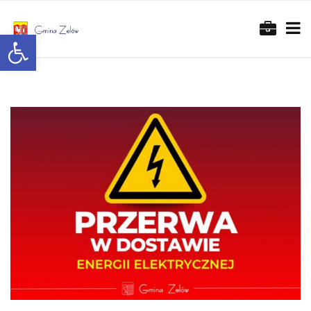
Otwórz pasek narzędzi