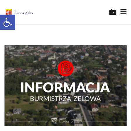
Otwórz pasek narzędzi