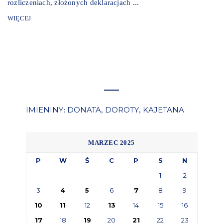
rozliczeniach, złożonych deklaracjach ...
WIĘCEJ
IMIENINY
DONATA
DOROTY
KAJETANA
:
,
,
MARZEC 2025
P
W
Ś
C
P
S
N
1
2
3
4
5
6
7
8
9
10
11
12
13
14
15
16
17
18
19
20
21
22
23