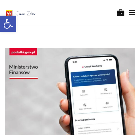
Otwórz pasek narzędzi