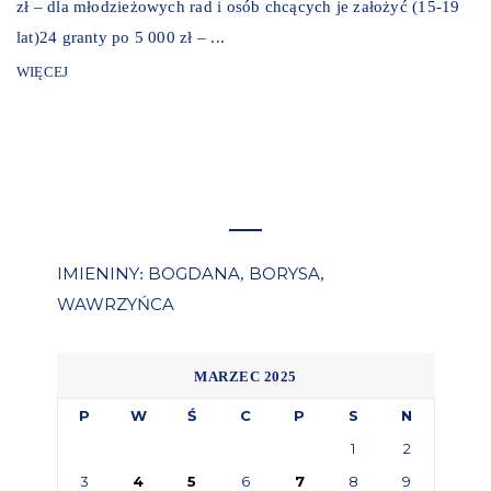
zł – dla młodzieżowych rad i osób chcących je założyć (15-19
lat)24 granty po 5 000 zł – ...
WIĘCEJ
IMIENINY
BOGDANA
BORYSA
:
,
,
WAWRZYŃCA
MARZEC 2025
P
W
Ś
C
P
S
N
1
2
3
4
5
6
7
8
9