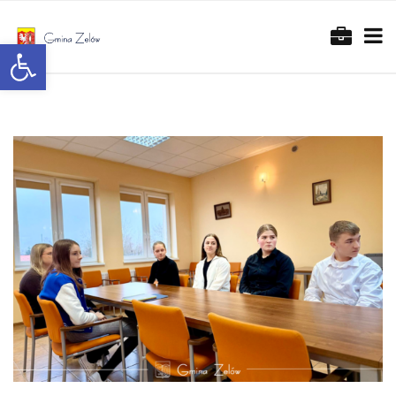
Otwórz pasek narzędzi