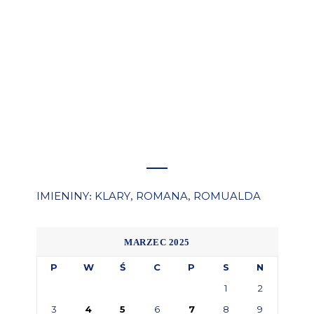
IMIENINY
KLARY
ROMANA
ROMUALDA
:
,
,
MARZEC 2025
P
W
Ś
C
P
S
N
1
2
3
4
5
6
7
8
9