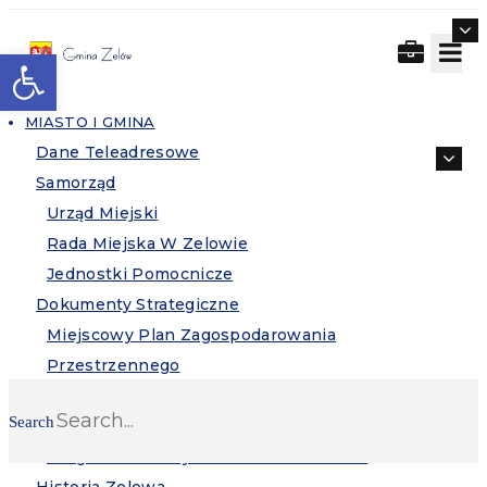
Otwórz pasek narzędzi
MIASTO I GMINA
Dane Teleadresowe
Samorząd
Urząd Miejski
Rada Miejska W Zelowie
Jednostki Pomocnicze
Dokumenty Strategiczne
Miejscowy Plan Zagospodarowania
Przestrzennego
Plan Ogólny Gminy
Search
Strategia Rozwoju Gminy Zelów
Program Oddziaływania Na Środowisko