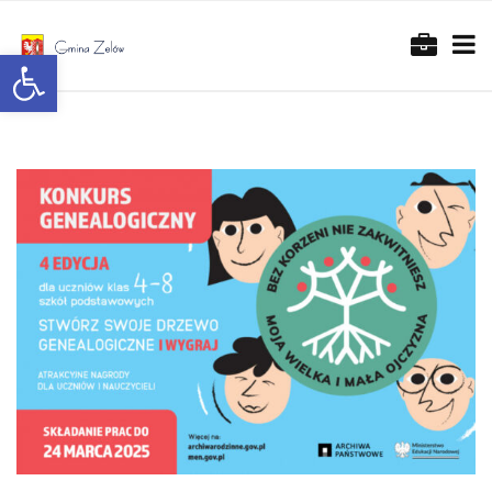
Otwórz pasek narzędzi