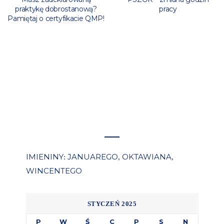
praktykę dobrostanową?
pracy
Pamiętaj o certyfikacie QMP!
IMIENINY
JANUAREGO
OKTAWIANA
:
,
,
WINCENTEGO
STYCZEŃ 2025
P
W
Ś
C
P
S
N