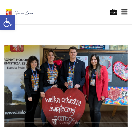
Otwórz pasek narzędzi