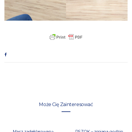
Może Cię Zainteresować
Masz zadeklarowaną
PSZOK – zmiana godzin