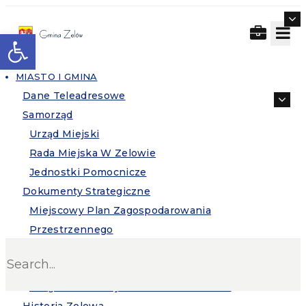
Otwórz pasek narzędzi
MIASTO I GMINA
Dane Teleadresowe
Samorząd
Urząd Miejski
Rada Miejska W Zelowie
Jednostki Pomocnicze
Dokumenty Strategiczne
Miejscowy Plan Zagospodarowania
Przestrzennego
Plan Ogólny Gminy
Search
Strategia Rozwoju Gminy Zelów
Program Oddziaływania Na Środowisko