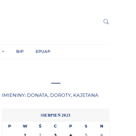
Y
BIP
EPUAP
IMIENINY
DONATA
DOROTY
KAJETANA
:
,
,
SIERPIEŃ 2023
P
W
Ś
C
P
S
N
1
2
3
4
5
6