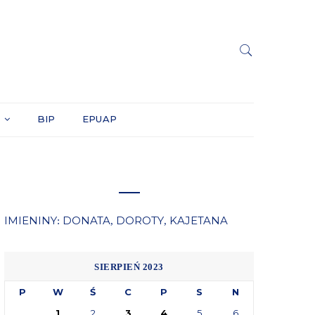
Y
BIP
EPUAP
IMIENINY
DONATA
DOROTY
KAJETANA
:
,
,
SIERPIEŃ 2023
P
W
Ś
C
P
S
N
1
2
3
4
5
6