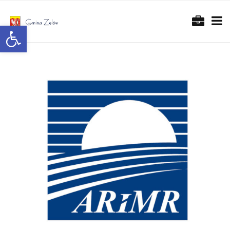
Otwórz pasek narzędzi