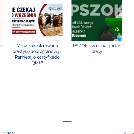
ia
Masz zadeklarowaną
PSZOK – zmiana godzin
praktykę dobrostanową?
pracy
Pamiętaj o certyfikacie
QMP!
 Miejski Zelów © 2020
Archi