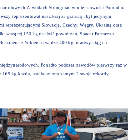
zynarodowych Zawodach Strongman w miejscowości Poprad na
erwszy reprezentował nasz kraj za granicą i był jedynym
ami reprezentującymi Słowację, Czechy, Węgry, Ukrainę oraz
ki ważącej 150 kg na ilość powtórzeń, Spacer Farmera z
 Buszmena z Yokiem o wadze 400 kg, martwy ciąg na
h międzynarodowych. Ponadto podczas zawodów pierwszy raz w
e 165 kg każda, ustalając tym samym 2 swoje rekordy