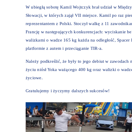
W ubiegłą sobotę Kamil Wojtczyk brał udział w Międ
Słowacji, w których zajął VII miejsce. Kamil po raz pi
reprezentantem z Polski. Stoczył walkę z 11 zawodnik
Francję w następujących konkurencjach: wyciskanie bel
walizkami o wadze 165 kg każda na odległość, Spacer
platformie z autem i przeciąganie TIR-a.
Należy podkreślić, że były to jego debiut w zawodac
życiu niósł Yoka ważącego 400 kg oraz walizki o wadz
życiowe.
Gratulujemy i życzymy dalszych sukcesów!