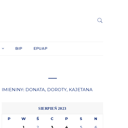
Y
BIP
EPUAP
IMIENINY
DONATA
DOROTY
KAJETANA
:
,
,
SIERPIEŃ 2023
P
W
Ś
C
P
S
N
1
2
3
4
5
6