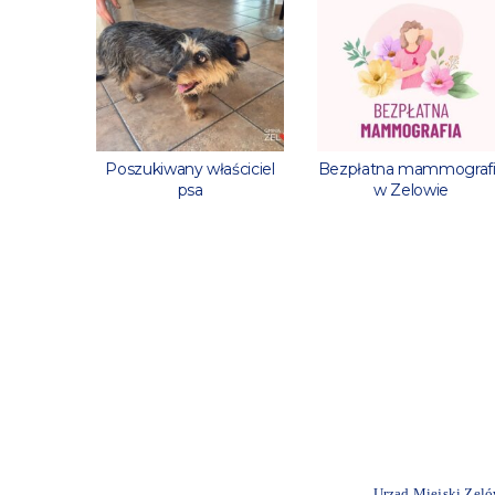
 godzin
Poszukiwany właściciel
Bezpłatna mammograf
psa
w Zelowie
Urząd