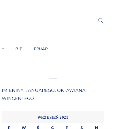
Y
BIP
EPUAP
IMIENINY
JANUAREGO
OKTAWIANA
:
,
,
WINCENTEGO
WRZESIEŃ 2021
P
W
Ś
C
P
S
N