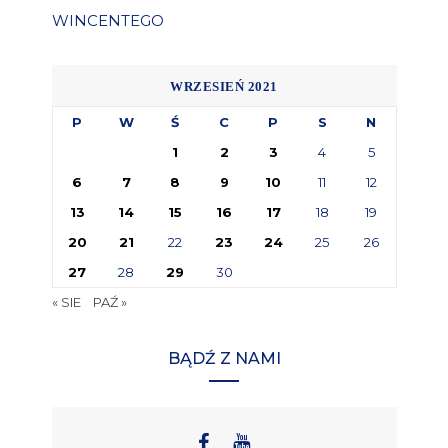
WINCENTEGO
WRZESIEŃ 2021
P
W
Ś
C
P
S
N
1
2
3
4
5
6
7
8
9
10
11
12
13
14
15
16
17
18
19
20
21
22
23
24
25
26
27
28
29
30
« SIE
PAŹ »
BĄDŹ Z NAMI