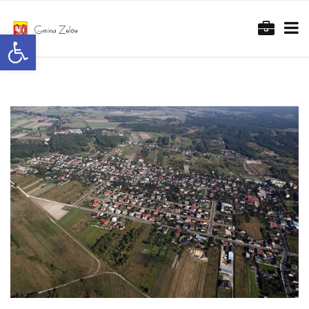
Otwórz pasek narzędzi