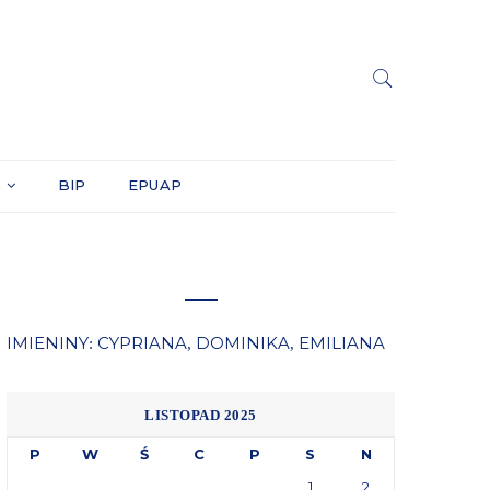
Y
BIP
EPUAP
IMIENINY
CYPRIANA
DOMINIKA
EMILIANA
:
,
,
LISTOPAD 2025
P
W
Ś
C
P
S
N
1
2