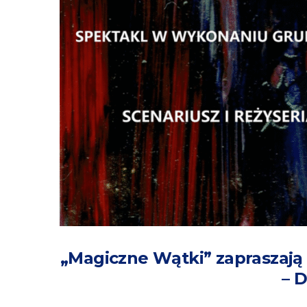
„Magiczne Wątki” zapraszają n
– D