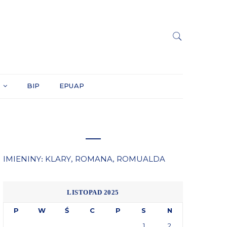
Y
BIP
EPUAP
IMIENINY
KLARY
ROMANA
ROMUALDA
:
,
,
LISTOPAD 2025
P
W
Ś
C
P
S
N
1
2