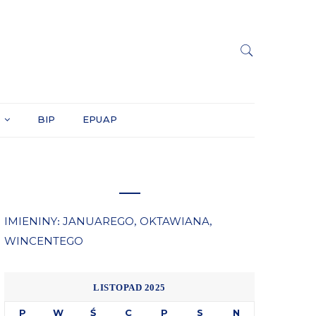
Y
BIP
EPUAP
IMIENINY
JANUAREGO
OKTAWIANA
:
,
,
WINCENTEGO
LISTOPAD 2025
P
W
Ś
C
P
S
N