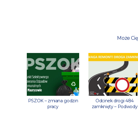
Może Cię
ny w
PSZOK – zmiana godzin
Odcinek drogi 484
heckich
pracy
zamknięty – Podwody
odszych
ów!