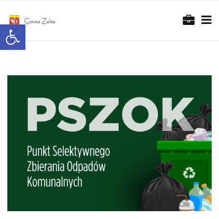
Otwórz pasek narzędzi