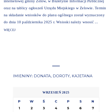
internetowej gminy Zelów, w Biuletynie Informacji Publicznej
oraz na tablicy ogłoszeń Urzędu Miejskiego w Zelowie. Termin
na składanie wniosków do planu ogólnego został wyznaczony
do dnia 10 października 2025 r. Wnioski należy wnosić ...
WIĘCEJ
IMIENINY
DONATA
DOROTY
KAJETANA
:
,
,
WRZESIEŃ 2025
P
W
Ś
C
P
S
N
1
2
3
4
5
6
7