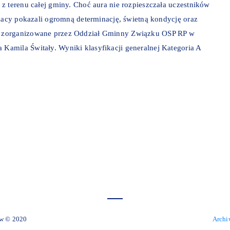
z terenu całej gminy. Choć aura nie rozpieszczała uczestników
ażacy pokazali ogromną determinację, świetną kondycję oraz
y zorganizowane przez Oddział Gminny Związku OSP RP w
amila Świtały. Wyniki klasyfikacji generalnej Kategoria A
 Miejski Zelów © 2020
Archi