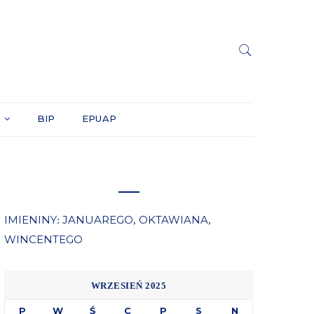
Y
BIP
EPUAP
IMIENINY
JANUAREGO
OKTAWIANA
:
,
,
WINCENTEGO
WRZESIEŃ 2025
P
W
Ś
C
P
S
N