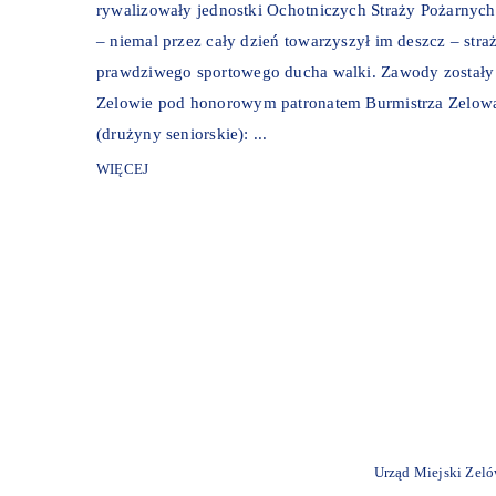
rywalizowały jednostki Ochotniczych Straży Pożarnych 
– niemal przez cały dzień towarzyszył im deszcz – str
prawdziwego sportowego ducha walki. Zawody został
Zelowie pod honorowym patronatem Burmistrza Zelowa K
(drużyny seniorskie): ...
WIĘCEJ
Urząd