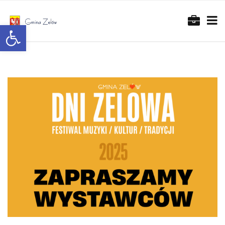
Otwórz pasek narzędzi