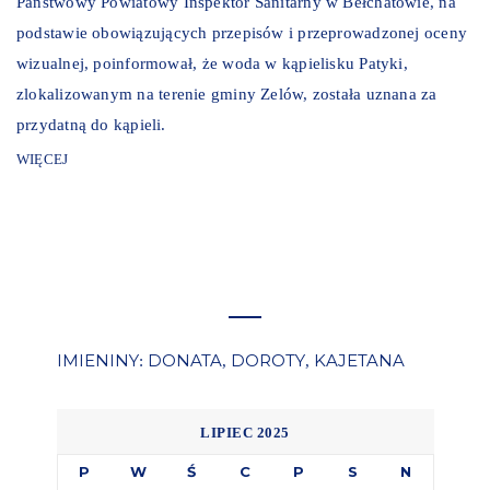
Państwowy Powiatowy Inspektor Sanitarny w Bełchatowie, na
podstawie obowiązujących przepisów i przeprowadzonej oceny
wizualnej, poinformował, że woda w kąpielisku Patyki,
zlokalizowanym na terenie gminy Zelów, została uznana za
przydatną do kąpieli.
WIĘCEJ
IMIENINY
DONATA
DOROTY
KAJETANA
:
,
,
LIPIEC 2025
P
W
Ś
C
P
S
N