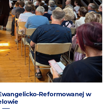
ii Ewangelicko-Reformowanej w
elowie