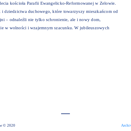
0-lecia kościoła Parafii Ewangelicko-Reformowanej w Zelowie.
jak i dziedzictwa duchowego, które towarzyszy mieszkańcom od
ni – odnaleźli nie tylko schronienie, ale i nowy dom,
życie w wolności i wzajemnym szacunku. W jubileuszowych
 Miejski Zelów © 2020
Archi