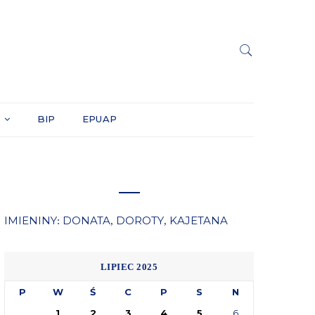
Y
BIP
EPUAP
IMIENINY
DONATA
DOROTY
KAJETANA
:
,
,
LIPIEC 2025
P
W
Ś
C
P
S
N
1
2
3
4
5
6