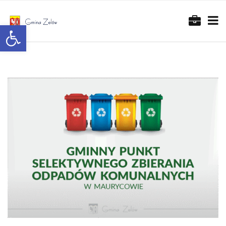
Otwórz pasek narzędzi