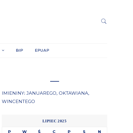
Y
BIP
EPUAP
IMIENINY
JANUAREGO
OKTAWIANA
:
,
,
WINCENTEGO
LIPIEC 2025
P
W
Ś
C
P
S
N