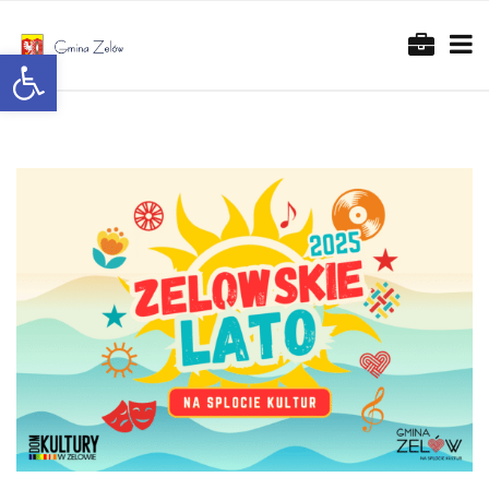
Otwórz pasek narzędzi