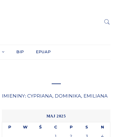
Y
BIP
EPUAP
IMIENINY
CYPRIANA
DOMINIKA
EMILIANA
:
,
,
MAJ 2025
P
W
Ś
C
P
S
N
1
2
3
4