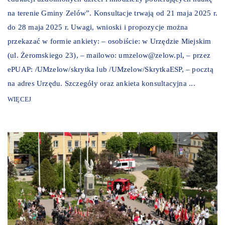
na terenie Gminy Zelów”. Konsultacje trwają od 21 maja 2025 r.
do 28 maja 2025 r. Uwagi, wnioski i propozycje można
przekazać w formie ankiety: – osobiście: w Urzędzie Miejskim
(ul. Żeromskiego 23), – mailowo: umzelow@zelow.pl, – przez
ePUAP: /UMzelow/skrytka lub /UMzelow/SkrytkaESP, – pocztą
na adres Urzędu. Szczegóły oraz ankieta konsultacyjna ...
WIĘCEJ