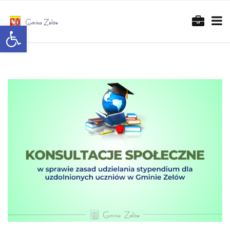
Otwórz pasek narzędzi