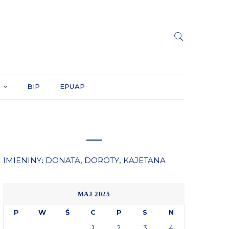
Y
BIP
EPUAP
IMIENINY
DONATA
DOROTY
KAJETANA
:
,
,
MAJ 2025
P
W
Ś
C
P
S
N
1
2
3
4