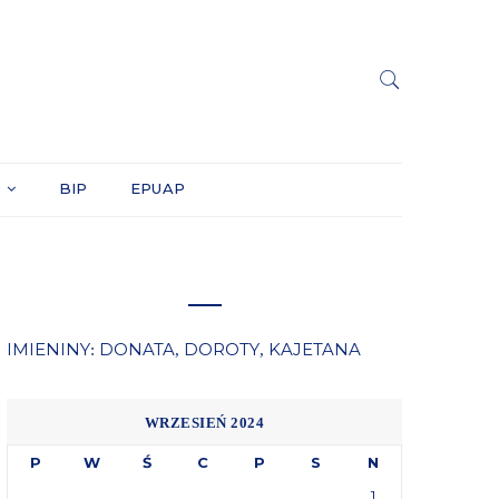
Y
BIP
EPUAP
IMIENINY
DONATA
DOROTY
KAJETANA
:
,
,
WRZESIEŃ 2024
P
W
Ś
C
P
S
N
1