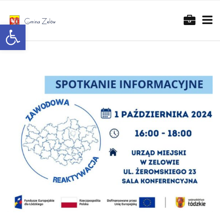
Otwórz pasek narzędzi