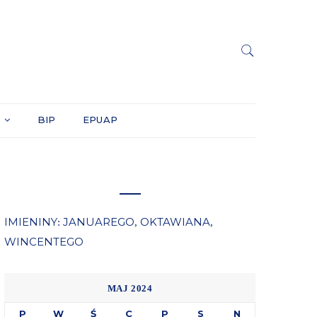
Y
BIP
EPUAP
IMIENINY
JANUAREGO
OKTAWIANA
:
,
,
WINCENTEGO
MAJ 2024
P
W
Ś
C
P
S
N